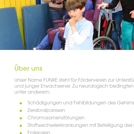
Über uns
Unser Name FUNKE steht für Förderverein zur Unterst
und junger Erwachsener. Zu neurologisch bedingte
unter anderem:
Schädigungen und Fehlbildungen des Gehirns
Zerebralparesen
Chromosomenstörungen
Stoffwechselerkrankungen mit Beteiligung des
Epilepsien