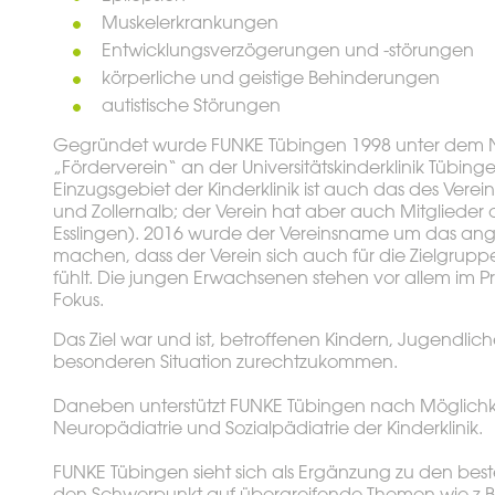
Muskelerkrankungen
Entwicklungsverzögerungen und -störungen
körperliche und geistige Behinderungen
autistische Störungen
Gegründet wurde FUNKE Tübingen 1998 unter dem Na
„Förderverein“ an der Universitätskinderklinik Tübingen
Einzugsgebiet der Kinderklinik ist auch das des Verei
und Zollernalb; der Verein hat aber auch Mitglieder 
Esslingen). 2016 wurde der Vereinsname um das ange
machen, dass der Verein sich auch für die Zielgrup
fühlt. Die jungen Erwachsenen stehen vor allem im P
Fokus.
Das Ziel war und ist, betroffenen Kindern, Jugendlich
besonderen Situation zurechtzukommen.
Daneben unterstützt FUNKE Tübingen nach Möglichke
Neuropädiatrie und Sozialpädiatrie der Kinderklinik.
FUNKE Tübingen sieht sich als Ergänzung zu den bes
den Schwerpunkt auf übergreifende Themen wie z.B.