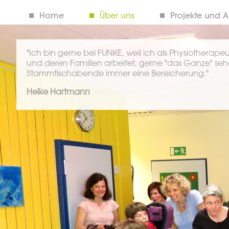
Home
Über uns
Projekte und A
"Ich bin gerne bei FUNKE, weil ich als Physiotherapeu
und deren Familien arbeitet, gerne "das Ganze" sehe
Stammtischabende immer eine Bereicherung."
Heike Hartmann