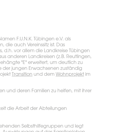
men F.U.N.K. Tübingen e.V. als
, die auch Vereinssitz ist. Das
ns, d.h. vor allem die Landkreise Tübingen
aus anderen Landkreisen (z.B. Reutlingen,
hängte "E" erweitert, um deutlich zu
pe der jungen Erwachsenen zuständig
rojekt
Transition
und dem
Wohnprojekt
im
en und deren Familien zu helfen, mit ihrer
it die Arbeit der Abteilungen
tehenden Selbsthilfegruppen und legt
 Auswirkungen auf das Familienleben,