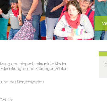
Ve
F
ützung neurologisch erkrankter Kinder
n Erkrankungen und Störungen zählen
 und des Nervensystems
 Gehirns